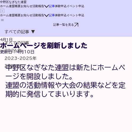
中野区なぎなた連盟
ホーム
連盟概要
お知らせ
活動報告
記事
体験申込
イベント申込
ホーム
連盟概要
お知らせ
活動報告
記事
体験申込
イベント申込
記事一覧を見る
すべての記事
4月1日
すべての記事
ホームページを刷新しました
2026年
更新日：
4月10日
2023-2025年
お知らせ
中野区なぎなた連盟は新たにホームペ
ージを開設しました。
連盟の活動情報や大会の結果などを定
期的に発信してまいります。