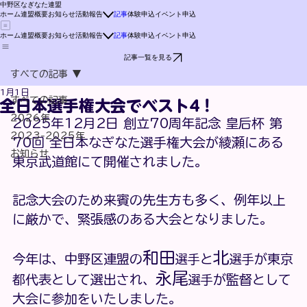
中野区なぎなた連盟
ホーム
連盟概要
お知らせ
活動報告
記事
体験申込
イベント申込
ホーム
連盟概要
お知らせ
活動報告
記事
体験申込
イベント申込
記事一覧を見る
すべての記事
1月1日
すべての記事
全日本選手権大会でベスト4！
2026年
2025年12月2日 創立70周年記念 皇后杯 第
2023-2025年
70回 全日本なぎなた選手権大会が綾瀬にある
お知らせ
東京武道館にて開催されました。
記念大会のため来賓の先生方も多く、例年以上
に厳かで、緊張感のある大会となりました。
和田
北
今年は、中野区連盟の
と
が東京
選手
選手
永尾
都代表として選出され、
が監督として
選手
大会に参加をいたしました。