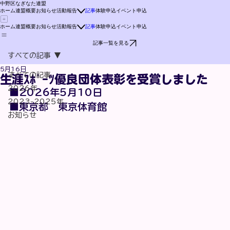
中野区なぎなた連盟
ホーム
連盟概要
お知らせ
活動報告
記事
体験申込
イベント申込
ホーム
連盟概要
お知らせ
活動報告
記事
体験申込
イベント申込
記事一覧を見る
すべての記事
5月16日
すべての記事
生涯ｽﾎﾟｰﾂ優良団体表彰を受賞しました
2026年
■2026年5月10日
2023-2025年
■東京都　東京体育館
お知らせ