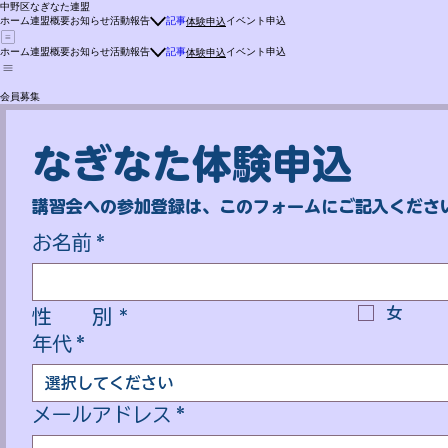
中野区なぎなた連盟
ホーム
連盟概要
お知らせ
活動報告
記事
イベント申込
体験申込
ホーム
連盟概要
お知らせ
活動報告
記事
イベント申込
体験申込
会員募集
なぎなた体験申込
講習会への参加登録は、このフォームにご記入くださ
お名前
*
女
性　　別 *
年代
*
選択してください
メールアドレス
*