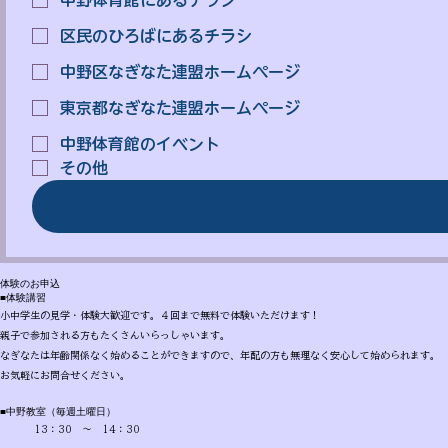
区民のひろばにあるチラシ
中野区なぎなた連盟ホームページ
東京都なぎなた連盟ホームページ
中野体育館のイベント
その他
体験のお申込
■体験講習
小中学生の見学・体験大歓迎です。４回まで無料で体験いただけます！
親子で参加される方もたくさんいらっしゃいます。
なぎなたは年齢関係なく始めることができますので、
年配の方も無理なく安心して始められます。
お気軽にお問合せください。
■中野教室（毎週土曜日）
13：30 ～ 14：30